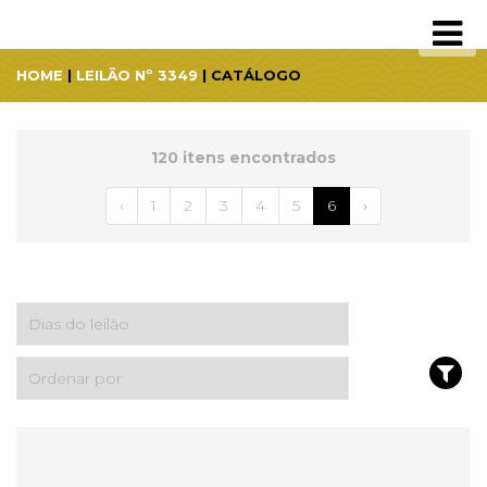
HOME
|
LEILÃO Nº 3349
| CATÁLOGO
120 itens encontrados
‹
1
2
3
4
5
6
›