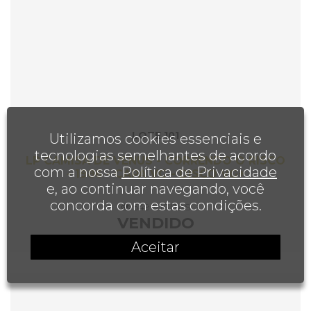
LOTE 101
Utilizamos cookies essenciais e
tecnologias semelhantes de acordo
LP CAMISA DE VENUS - CORRENDO O RISCO
com a nossa
Política de Privacidade
- 1986 - CAPA VG - DISCO VG+
e, ao continuar navegando, você
concorda com estas condições.
549 VISITAS
VENDIDO
Aceitar