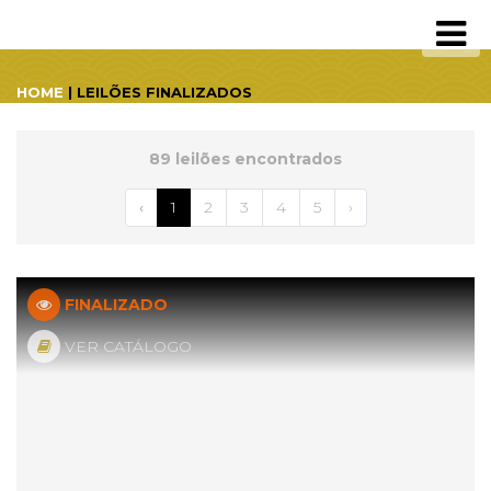
HOME
| LEILÕES FINALIZADOS
89 leilões encontrados
‹
1
2
3
4
5
›
FINALIZADO
VER CATÁLOGO