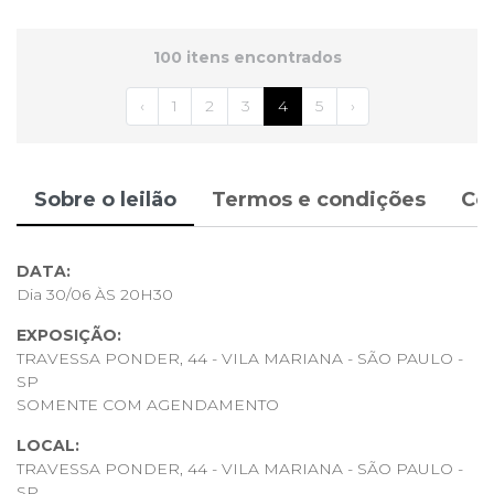
100 itens encontrados
‹
1
2
3
4
5
›
Sobre o leilão
Termos e condições
Co
DATA:
Dia 30/06 ÀS 20H30
EXPOSIÇÃO:
TRAVESSA PONDER, 44 - VILA MARIANA - SÃO PAULO -
SP
SOMENTE COM AGENDAMENTO
LOCAL:
TRAVESSA PONDER, 44 - VILA MARIANA - SÃO PAULO -
SP