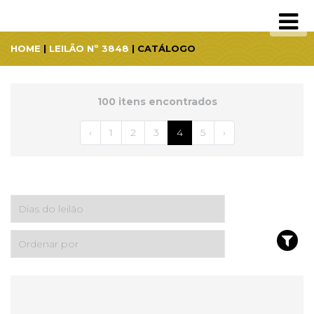
HOME
|
LEILÃO Nº 3848
| CATÁLOGO
100 itens encontrados
‹
1
2
3
4
5
›