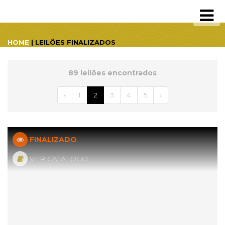
HOME
| LEILÕES FINALIZADOS
89 leilões encontrados
‹
1
2
3
4
5
›
FINALIZADO
VER CATÁLOGO