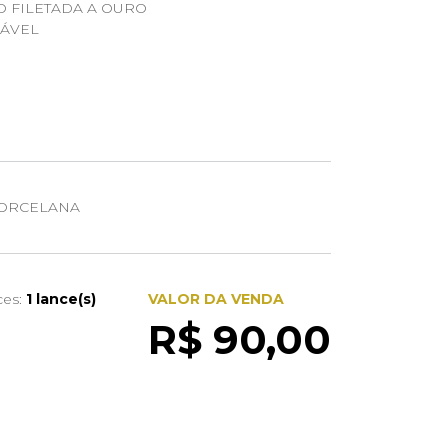
O FILETADA A OURO
CÁVEL
ORCELANA
ces:
1 lance(s)
VALOR DA VENDA
R$ 90,00