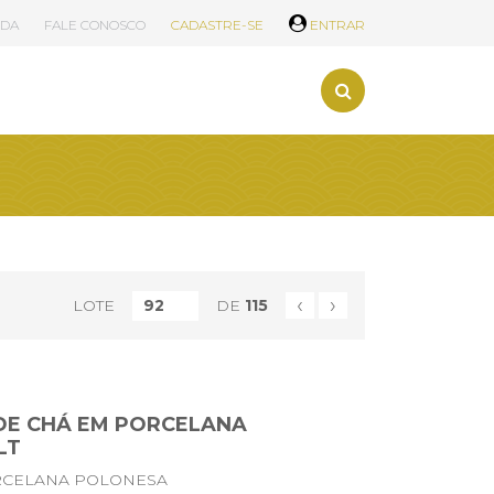
UDA
FALE CONOSCO
CADASTRE-SE
ENTRAR
‹
›
LOTE
DE
115
 DE CHÁ EM PORCELANA
LT
RCELANA POLONESA