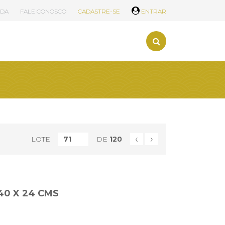
UDA
FALE CONOSCO
CADASTRE-SE
ENTRAR
‹
›
LOTE
DE
120
40 X 24 CMS