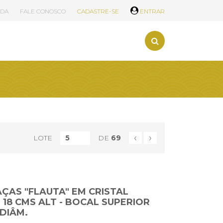
UDA
FALE CONOSCO
CADASTRE-SE
ENTRAR
‹
›
LOTE
DE
69
TAÇAS "FLAUTA" EM CRISTAL
 18 CMS ALT - BOCAL SUPERIOR
 DIÂM.