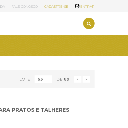
UDA
FALE CONOSCO
CADASTRE-SE
ENTRAR
‹
›
LOTE
DE
69
ARA PRATOS E TALHERES