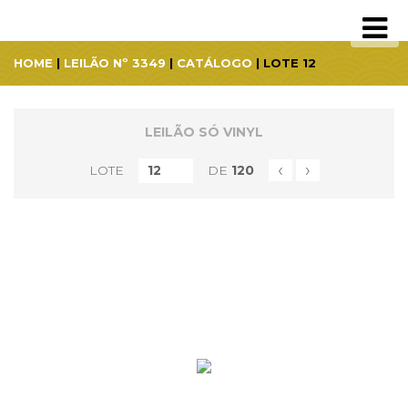
HOME
|
LEILÃO Nº 3349
|
CATÁLOGO
| LOTE 12
LEILÃO SÓ VINYL
‹
›
LOTE
DE
120