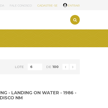
UDA
FALE CONOSCO
CADASTRE-SE
ENTRAR
‹
›
LOTE
DE
100
UNG - LANDING ON WATER - 1986 -
 DISCO NM