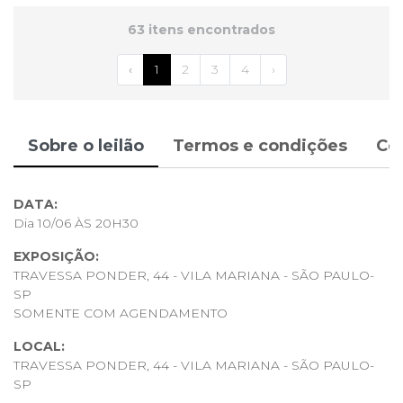
63 itens encontrados
‹
1
2
3
4
›
Sobre o leilão
Termos e condições
Co
DATA:
Dia 10/06 ÀS 20H30
EXPOSIÇÃO:
TRAVESSA PONDER, 44 - VILA MARIANA - SÃO PAULO-
SP
SOMENTE COM AGENDAMENTO
LOCAL:
TRAVESSA PONDER, 44 - VILA MARIANA - SÃO PAULO-
SP