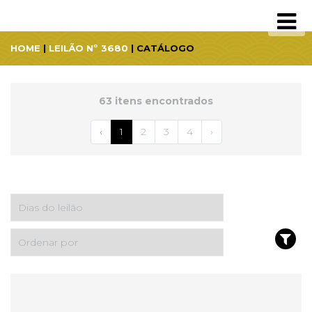
HOME
|
LEILÃO Nº 3680
| CATÁLOGO
63 itens encontrados
‹
1
2
3
4
›